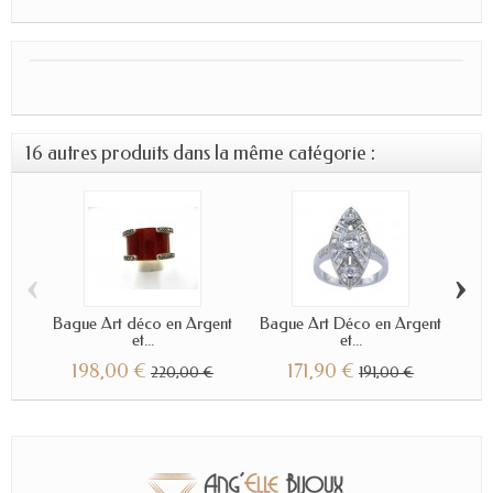
16 autres produits dans la même catégorie :
‹
›
Bague Art déco en Argent
Bague Art Déco en Argent
Bag
et...
et...
198,00 €
171,90 €
220,00 €
191,00 €