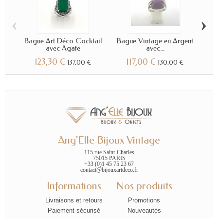
‹
›
Bague Art Déco Cocktail
Bague Vintage en Argent
Ba
avec Agate
avec...
123,30 €
117,00 €
137,00 €
130,00 €
Ang'Elle Bijoux Vintage
115 rue Saint-Charles
75015 PARIS
+33 (0)1 45 75 23 67
contact@bijouxartdeco.fr
Informations
Nos produits
Livraisons et retours
Promotions
Paiement sécurisé
Nouveautés