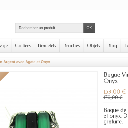
OK
tage
Colliers
Bracelets
Broches
Objets
Blog
F
en Argent avec Agate et Onyx
Bague Vin
Onyx
153,00 €
170,00 €
Bague de s
et onyx. Di
gratuite.