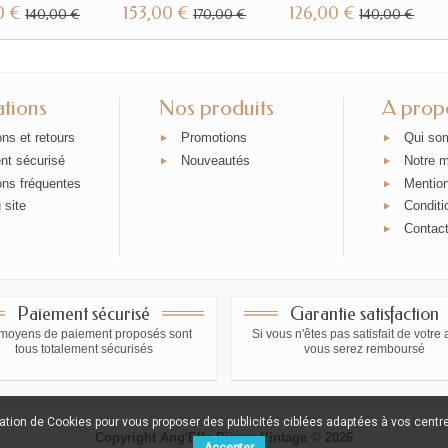
0 €
153,00 €
126,00 €
140,00 €
170,00 €
140,00 €
ations
Nos produits
A prop
ons et retours
Promotions
Qui so
nt sécurisé
Nouveautés
Notre 
ons fréquentes
Mention
 site
Conditi
Contac
Paiement sécurisé
Garantie satisfaction
moyens de paiement proposés sont
Si vous n'êtes pas satisfait de votre 
tous totalement sécurisés
vous serez remboursé
sation de Cookies pour vous proposer des publicités ciblées adaptées à vos centres
Copyright Ang'Elle Bijoux Vintage © 2026