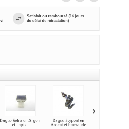
Satisfait ou remboursé (14 jours
vi
de délai de rétractation)
›
Bague Rétro en Argent
Bague Serpent en
Bague Art Déco
et Lapis...
Argent et Émeraude
Plaqué Or et..