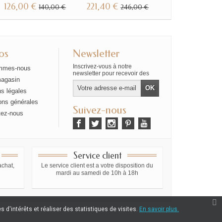
126,00 €
221,40 €
133,20 €
140,00 €
246,00 €
148,0
os
Newsletter
Inscrivez-vous à notre
mmes-nous
newsletter pour recevoir des
magasin
offres exclusives
s légales
ons générales
Suivez-nous
tez-nous
Service client
achat,
Le service client est a votre disposition du
mardi au samedi de 10h à 18h
 d'intérêts et réaliser des statistiques de visites.
En savoir plus.