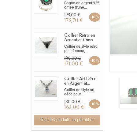
Bague en argent 925,
ornée d'une...
193,00 €
-10%
173,70 €
Collier Rétro en
Argent et Onyx
Collier de style rétro
pour femme,...
190,00 €
-10%
171,00 €
Collier Art Déco
en Argent et...
Collier de style art
déco pour...
180,00 €
-10%
162,00 €
Tous les produits en promotion