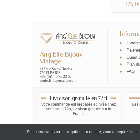
126,0
Inform
Livrais
Paieme
Ang'Elle Bijoux
Questi
Vintage
Plan du
115 rue Saint-Charles
FAQ
75015 PARIS
+33 (0)1 45 75 23 67
contact@bijouxartdeco.fr
Livraison gratuite en 72H
Votre commande est preparée et livrée chez
Les 
vous sous 72h, livraison gratuite sur la
France
En poursuivant votre navigation sur ce site, vous acceptez l'utili