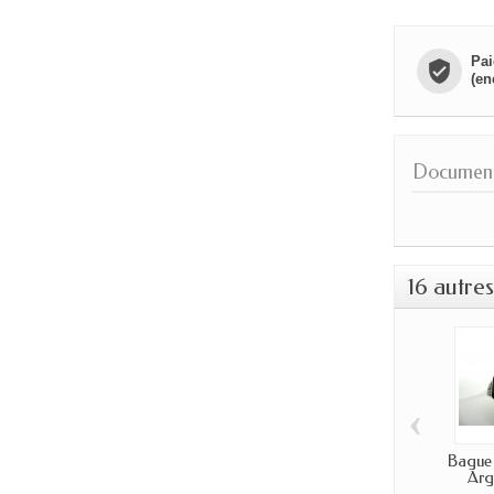
Pai
(en
Documents
16 autre
‹
Bague
Arge