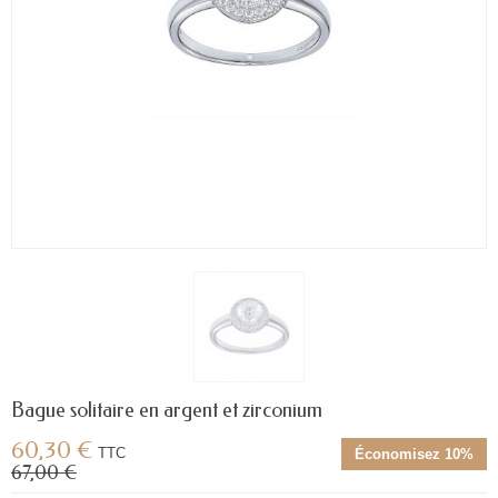
Bague solitaire en argent et zirconium
60,30 €
TTC
Économisez 10%
67,00 €