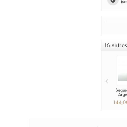
(en
16 autre
‹
Bague
Argen
144,0