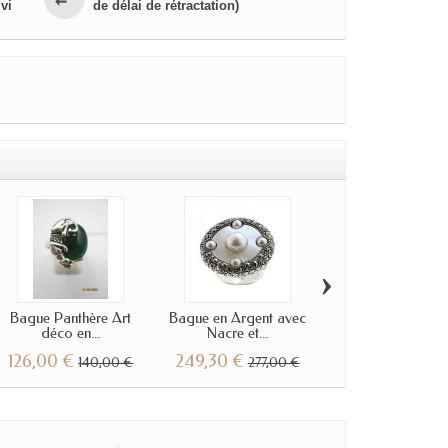
vi
de délai de rétractation)
›
Bague Panthère Art
Bague en Argent avec
Bague Vintage 
déco en...
Nacre et...
Argent et émera
126,00 €
249,30 €
357,30 €
140,00 €
277,00 €
397,0