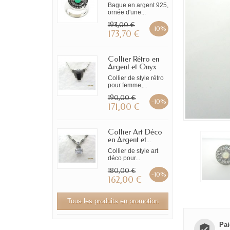
Bague en argent 925,
ornée d'une...
193,00 €
-10%
173,70 €
Collier Rétro en
Argent et Onyx
Collier de style rétro
pour femme,...
190,00 €
-10%
171,00 €
Collier Art Déco
en Argent et...
Collier de style art
déco pour...
180,00 €
-10%
162,00 €
Tous les produits en promotion
Pai