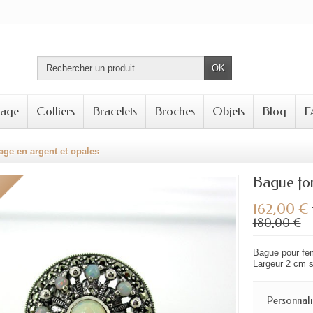
OK
tage
Colliers
Bracelets
Broches
Objets
Blog
F
ge en argent et opales
Bague for
162,00 €
180,00 €
Bague pour fem
Largeur 2 cm su
Personnali