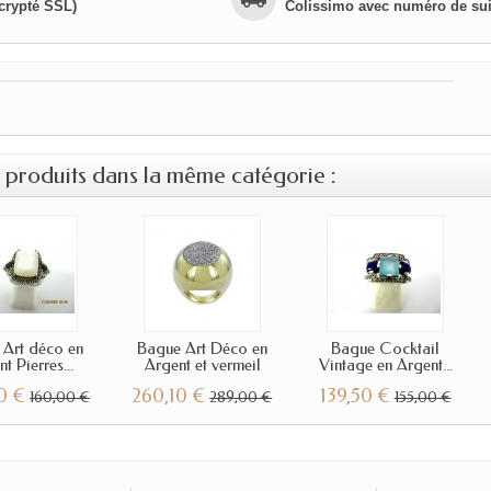
crypté SSL)
Colissimo avec numéro de sui
s produits dans la même catégorie :
 Art déco en
Bague Art Déco en
Bague Cocktail
t Pierres...
Argent et vermeil
Vintage en Argent...
0 €
260,10 €
139,50 €
160,00 €
289,00 €
155,00 €