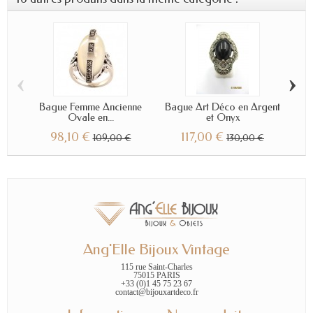
‹
›
Bague Femme Ancienne
Bague Art Déco en Argent
Ba
Ovale en...
et Onyx
98,10 €
117,00 €
109,00 €
130,00 €
Ang'Elle Bijoux Vintage
115 rue Saint-Charles
75015 PARIS
+33 (0)1 45 75 23 67
contact@bijouxartdeco.fr