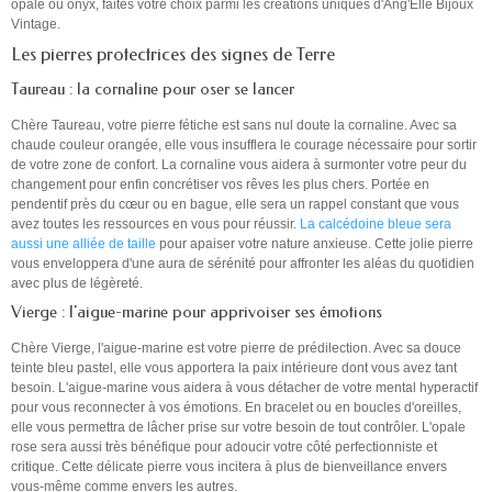
opale ou onyx, faites votre choix parmi les créations uniques d'Ang'Elle Bijoux
Vintage.
Les pierres protectrices des signes de Terre
Taureau : la cornaline pour oser se lancer
Chère Taureau, votre pierre fétiche est sans nul doute la cornaline. Avec sa
chaude couleur orangée, elle vous insufflera le courage nécessaire pour sortir
de votre zone de confort. La cornaline vous aidera à surmonter votre peur du
changement pour enfin concrétiser vos rêves les plus chers. Portée en
pendentif près du cœur ou en bague, elle sera un rappel constant que vous
avez toutes les ressources en vous pour réussir.
La calcédoine bleue sera
aussi une alliée de taille
pour apaiser votre nature anxieuse. Cette jolie pierre
vous enveloppera d'une aura de sérénité pour affronter les aléas du quotidien
avec plus de légèreté.
Vierge : l'aigue-marine pour apprivoiser ses émotions
Chère Vierge, l'aigue-marine est votre pierre de prédilection. Avec sa douce
teinte bleu pastel, elle vous apportera la paix intérieure dont vous avez tant
besoin. L'aigue-marine vous aidera à vous détacher de votre mental hyperactif
pour vous reconnecter à vos émotions. En bracelet ou en boucles d'oreilles,
elle vous permettra de lâcher prise sur votre besoin de tout contrôler. L'opale
rose sera aussi très bénéfique pour adoucir votre côté perfectionniste et
critique. Cette délicate pierre vous incitera à plus de bienveillance envers
vous-même comme envers les autres.