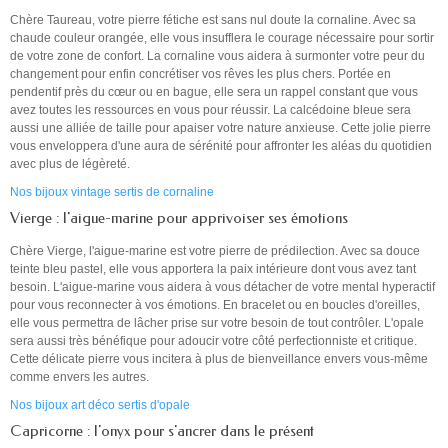
Chère Taureau, votre pierre fétiche est sans nul doute la cornaline. Avec sa
chaude couleur orangée, elle vous insufflera le courage nécessaire pour sortir
de votre zone de confort. La cornaline vous aidera à surmonter votre peur du
changement pour enfin concrétiser vos rêves les plus chers. Portée en
pendentif près du cœur ou en bague, elle sera un rappel constant que vous
avez toutes les ressources en vous pour réussir. La calcédoine bleue sera
aussi une alliée de taille pour apaiser votre nature anxieuse. Cette jolie pierre
vous enveloppera d'une aura de sérénité pour affronter les aléas du quotidien
avec plus de légèreté.
Nos bijoux vintage sertis de cornaline
Vierge : l'aigue-marine pour apprivoiser ses émotions
Chère Vierge, l'aigue-marine est votre pierre de prédilection. Avec sa douce
teinte bleu pastel, elle vous apportera la paix intérieure dont vous avez tant
besoin. L'aigue-marine vous aidera à vous détacher de votre mental hyperactif
pour vous reconnecter à vos émotions. En bracelet ou en boucles d'oreilles,
elle vous permettra de lâcher prise sur votre besoin de tout contrôler. L'opale
sera aussi très bénéfique pour adoucir votre côté perfectionniste et critique.
Cette délicate pierre vous incitera à plus de bienveillance envers vous-même
comme envers les autres.
Nos bijoux art déco sertis d'opale
Capricorne : l'onyx pour s'ancrer dans le présent