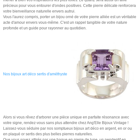
mener à bien vos inspirations les plus folles. Le quartz sera aussi un allié
précieux pour vous entourer d'ondes positives. Cette pierre délicate renforcera
votre bienveillance naturelle envers autrui.
Vous l'aurez compris, porter un bijou orné de votre pierre alliée est un véritable
acte d'amour envers vous-même. C'est un rappel tangible de votre nature
profonde et un guide pour rayonner au quotidien.
Nos bijoux art déco sertis d'améthyste
Alors si vous rêvez d'arborer une pièce unique en parfaite résonance avec
votre signe, rendez-vous sans plus attendre chez Ang'Elle Bijoux Vintage !
Laissez-vous séduire par nos somptueux bijoux art déco en argent, en or ou
en plaqué or sertis des plus belles pierres naturelles.
Que vous soyez attirés par une bague en pierre de lune, un pendentif en