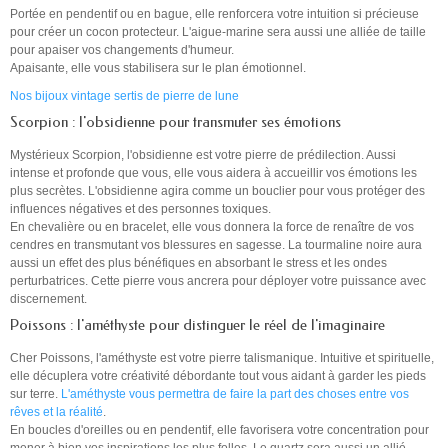
Portée en pendentif ou en bague, elle renforcera votre intuition si précieuse
pour créer un cocon protecteur. L'aigue-marine sera aussi une alliée de taille
pour apaiser vos changements d'humeur.
Apaisante, elle vous stabilisera sur le plan émotionnel.
Nos bijoux vintage sertis de pierre de lune
Scorpion : l'obsidienne pour transmuter ses émotions
Mystérieux Scorpion, l'obsidienne est votre pierre de prédilection. Aussi
intense et profonde que vous, elle vous aidera à accueillir vos émotions les
plus secrètes. L'obsidienne agira comme un bouclier pour vous protéger des
influences négatives et des personnes toxiques.
En chevalière ou en bracelet, elle vous donnera la force de renaître de vos
cendres en transmutant vos blessures en sagesse. La tourmaline noire aura
aussi un effet des plus bénéfiques en absorbant le stress et les ondes
perturbatrices. Cette pierre vous ancrera pour déployer votre puissance avec
discernement.
Poissons : l'améthyste pour distinguer le réel de l'imaginaire
Cher Poissons, l'améthyste est votre pierre talismanique. Intuitive et spirituelle,
elle décuplera votre créativité débordante tout vous aidant à garder les pieds
sur terre.
L'améthyste vous permettra de faire la part des choses entre vos
rêves et la réalité
.
En boucles d'oreilles ou en pendentif, elle favorisera votre concentration pour