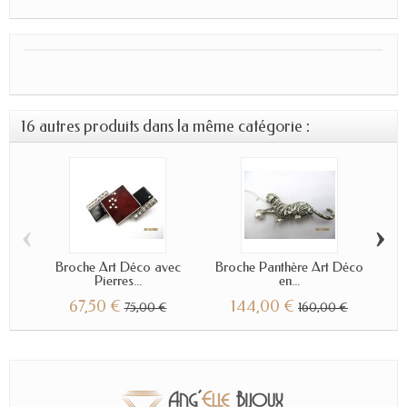
16 autres produits dans la même catégorie :
‹
›
Broche Art Déco avec
Broche Panthère Art Déco
Br
Pierres...
en...
67,50 €
144,00 €
75,00 €
160,00 €