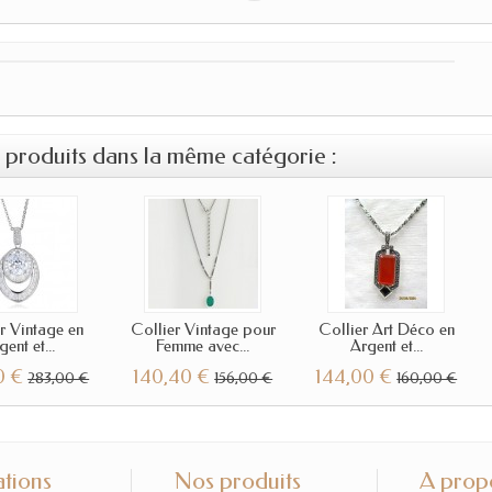
s produits dans la même catégorie :
r Vintage en
Collier Vintage pour
Collier Art Déco en
gent et...
Femme avec...
Argent et...
0 €
140,40 €
144,00 €
283,00 €
156,00 €
160,00 €
ations
Nos produits
A prop