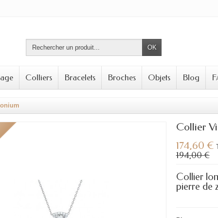
OK
tage
Colliers
Bracelets
Broches
Objets
Blog
F
rconium
Collier V
174,60 €
194,00 €
Collier lo
pierre de 