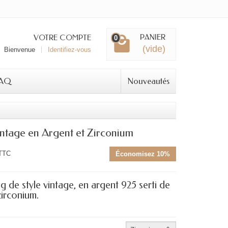
PANIER
VOTRE COMPTE
0
(vide)
Bienvenue
Identifiez-vous
AQ
Nouveautés
intage en Argent et Zirconium
TTC
Économisez 10%
ng de style vintage, en argent 925 serti de
zirconium.