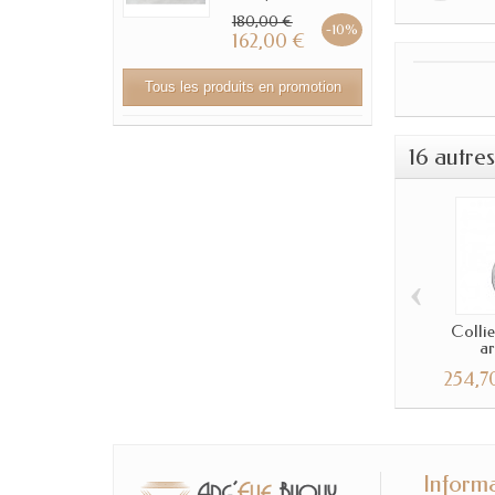
180,00 €
-10%
162,00 €
Tous les produits en promotion
16 autre
‹
Collie
ar
254,7
Inform