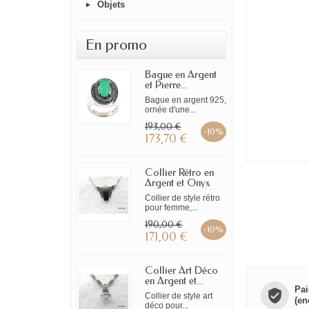
Objets
En promo
Bague en Argent
et Pierre...
Bague en argent 925,
ornée d'une...
193,00 €
-10%
173,70 €
Collier Rétro en
Argent et Onyx
Collier de style rétro
pour femme,...
190,00 €
-10%
171,00 €
Collier Art Déco
en Argent et...
Pai
Collier de style art
(en
déco pour...