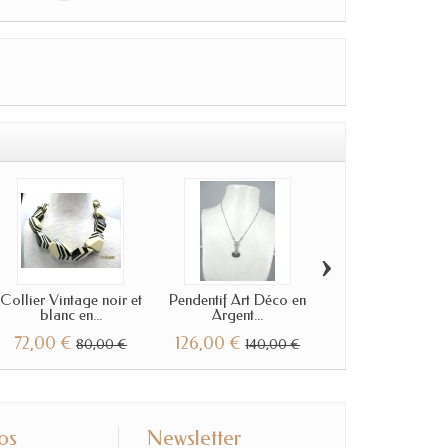
›
Collier Vintage noir et
Pendentif Art Déco en
Collier Vintage
blanc en...
Argent...
Argent et Nacr
72,00 €
126,00 €
171,00 €
80,00 €
140,00 €
190,0
os
Newsletter